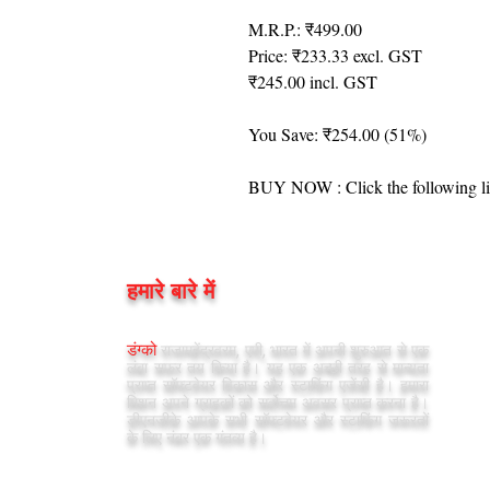
M.R.P.: ₹499.00
Price: ₹233.33 excl. GST
₹245.00 incl. GST
You Save: ₹254.00 (51%)
BUY NOW : Click the following li
हमारे बारे में
डंग्को
राजामहेंद्रवरम, एपी, भारत में अपनी शुरुआत से एक
लंबा सफर तय किया है। यह एक अच्छी तरह से मान्यता
प्राप्त सॉफ्टवेयर विकास और स्टाफिंग एजेंसी है। हमारा
मिशन अपने ग्राहकों को सर्वोत्तम अवसर प्राप्त करना है।
डीएनजीके आपके सभी सॉफ्टवेयर और स्टाफिंग जरूरतों
के लिए नंबर एक गंतव्य है।