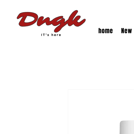
home
New