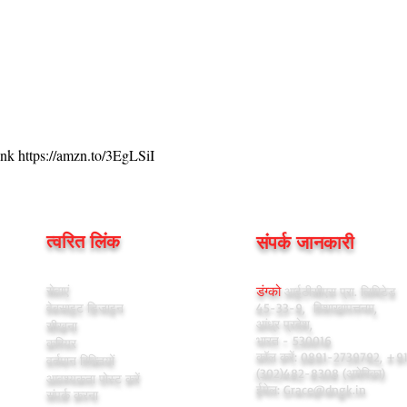
nk https://amzn.to/3EgLSiI
त्वरित लिंक
संपर्क जानकारी
सेवाएं
डंग्को
आईटीसीएस प्रा. लिमिटेड
वेबसाइट डिजाइन
45-33-9,
विशाखापत्तनम,
आंध्र प्रदेश,
सीखना
भारत - 530016
करियर
कॉल करें: 0891-2739792, +9
वर्तमान रिक्तियों
(302)482-8308 (अमेरिका)
आवश्यकता पोस्ट करें
ईमेल:
Grace@dngk.in
संपर्क करना