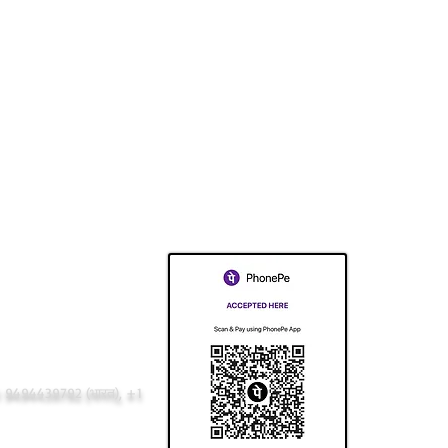
1 9494439792 (भारत), +1