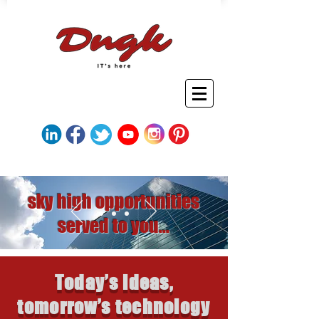
sky high opportunities
served to you...
Today’s ideas,
tomorrow’s technology